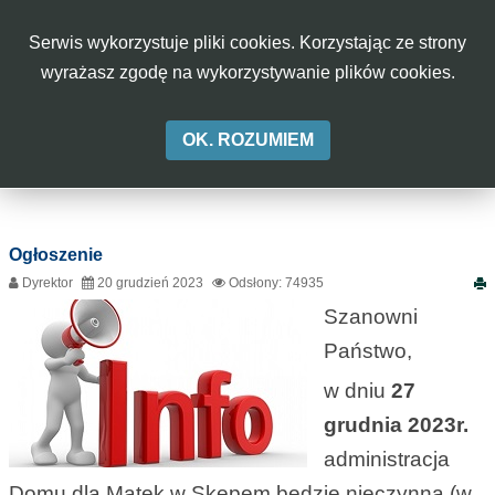
rok
miesiąc
miesiąc
rok
W
Serwis wykorzystuje pliki cookies. Korzystając ze strony
CIĄŻY
Aa
Aa
Aa
A-
A
A+
wyrażasz zgodę na wykorzystywanie plików cookies.
W
OK. ROZUMIEM
SKĘPEM
Ogłoszenie
Dyrektor
20 grudzień 2023
Odsłony: 74935
Szanowni
Państwo,
w dniu
27
grudnia 2023r.
administracja
Domu dla Matek w Skępem będzie
nieczynna
(w