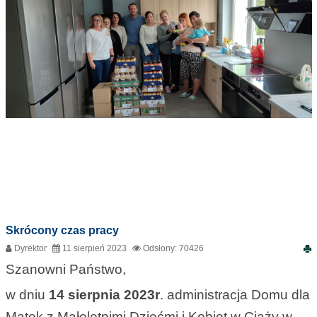
Skrócony czas pracy
Dyrektor
11 sierpień 2023
Odsłony: 70426
Szanowni Państwo,
w dniu
1
4 sierpnia
2023r
. administracja Domu dla
Matek z Małoletnimi Dziećmi i Kobiet w Ciąży w