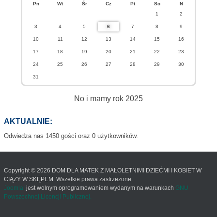
Pn
Wt
Śr
Cz
Pt
So
N
1
2
3
4
5
6
7
8
9
10
11
12
13
14
15
16
17
18
19
20
21
22
23
24
25
26
27
28
29
30
31
No i mamy rok 2025
AKTUALNIE:
Odwiedza nas 1450 gości oraz 0 użytkowników.
Copyright © 2026 DOM DLA MATEK Z MAŁOLETNIMI DZIEĆMI I KOBIET W
CIĄŻY W SKĘPEM. Wszelkie prawa zastrzeżone.
Joomla!
jest wolnym oprogramowaniem wydanym na warunkach
GNU
Powszechnej Licencji Publicznej.