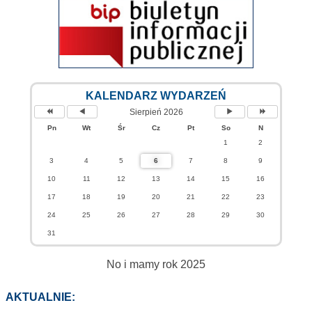
KALENDARZ WYDARZEŃ
Sierpień 2026
Pn
Wt
Śr
Cz
Pt
So
N
1
2
3
4
5
6
7
8
9
10
11
12
13
14
15
16
17
18
19
20
21
22
23
24
25
26
27
28
29
30
31
No i mamy rok 2025
AKTUALNIE: