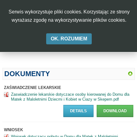
rok
miesiąc
miesiąc
rok
W
Serwis wykorzystuje pliki cookies. Korzystając ze strony
CIĄŻY
Aa
Aa
Aa
A-
A
A+
wyrażasz zgodę na wykorzystywanie plików cookies.
W
OK. ROZUMIEM
SKĘPEM
DOKUMENTY
ZAŚWIADCZENIE LEKARSKIE
Zaswiadczenie lekarskie dotyczace osoby kierowanej do Domu dla
Matek z Maloletnimi Dziecmi i Kobiet w Ciazy w Skepem.pdf
DETAILS
DOWNLOAD
WNIOSEK
Wniosek dotyczacy pobytu w Domu dla Matek z Maloletnimi