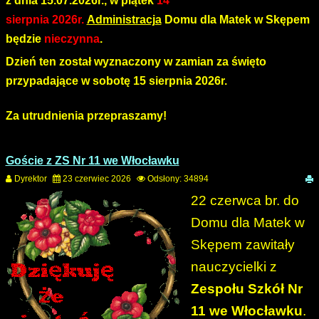
z dnia 15.07.2026
r.,
w
piątek
14
sierpnia 2026r.
Administracja
Domu dla Matek w Skępem
będzie
nieczynna
.
Dzień ten został
wyznaczony w zamian za święto
przypadające w sobotę 15 sierpnia 2026r.
Za utrudnienia przepraszamy!
Goście z ZS Nr 11 we Włocławku
Dyrektor
23 czerwiec 2026
Odsłony: 34894
22 czerwca br. do
Domu dla Matek w
Skępem zawitały
nauczycielki z
Zespołu Szkół Nr
11 we Włocławku
.