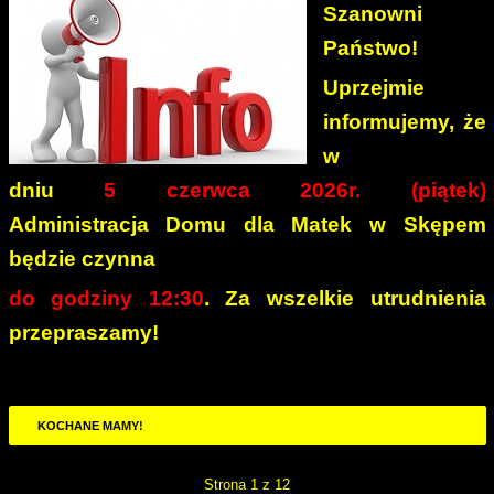
Szanowni
Państwo!
Uprzejmie
informujemy, że
w
dniu
5 czerwca 2026r. (piątek)
Administracja Domu dla Matek w Skępem
będzie czynna
do
godziny 12:30
.
Za wszelkie utrudnienia
przepraszamy!
KOCHANE MAMY!
Strona 1 z 12