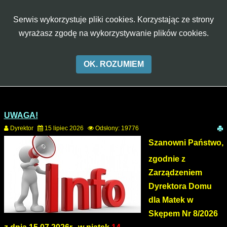
rok
miesiąc
miesiąc
rok
W
Serwis wykorzystuje pliki cookies. Korzystając ze strony
CIĄŻY
Aa
Aa
Aa
A-
A
A+
wyrażasz zgodę na wykorzystywanie plików cookies.
W
SKĘPEM
OK. ROZUMIEM
UWAGA!
Dyrektor
15 lipiec 2026
Odsłony: 19776
Szanowni Państwo,
zgodnie z
Zarządzeniem
Dyrektora Domu
dla Matek w
Skępem Nr 8/2026