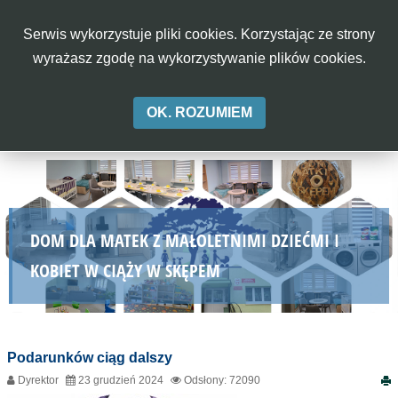
rok
miesiąc
miesiąc
rok
Serwis wykorzystuje pliki cookies. Korzystając ze strony
Aa
Aa
Aa
A-
A
A+
wyrażasz zgodę na wykorzystywanie plików cookies.
OK. ROZUMIEM
DOM DLA MATEK Z MAŁOLETNIMI DZIEĆMI I
KOBIET W CIĄŻY W SKĘPEM
Podarunków ciąg dalszy
Dyrektor
23 grudzień 2024
Odsłony: 72090