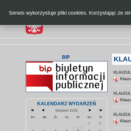
rok
miesiąc
miesiąc
rok
Serwis wykorzystuje pliki cookies. Korzystając ze 
STRONA GŁÓWNA
BIP
KLA
KLAUZUL
Klauzu
KLAUZULA
Klauzu
KALENDARZ WYDARZEŃ
Sierpień 2026
KLAUZUL
Pn
Wt
Śr
Cz
Pt
So
N
Klauz
1
2
3
4
5
6
7
8
9