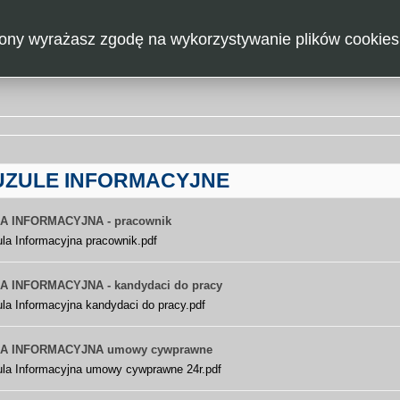
CIĄŻY
Tryb domyślny
Tr
strony wyrażasz zgodę na wykorzystywanie plików cookies
W
JAK ZOSTAĆ MIESZKAŃCEM
DOKUMENTY
OGŁO
SKĘPEM
UZULE INFORMACYJNE
A INFORMACYJNA - pracownik
la Informacyjna pracownik.pdf
 INFORMACYJNA - kandydaci do pracy
la Informacyjna kandydaci do pracy.pdf
A INFORMACYJNA umowy cywprawne
ula Informacyjna umowy cywprawne 24r.pdf