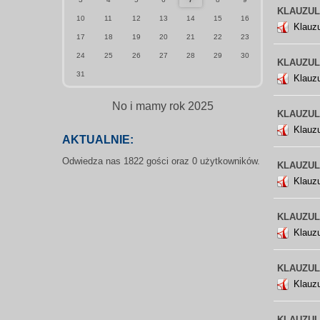
KLAUZULA
10
11
12
13
14
15
16
Klauz
17
18
19
20
21
22
23
24
25
26
27
28
29
30
KLAUZUL
31
Klauz
No i mamy rok 2025
KLAUZULA
Klauzu
AKTUALNIE:
Odwiedza nas 1822 gości oraz 0 użytkowników.
KLAUZULA
Klauzu
KLAUZULA
Klauzu
KLAUZULA
Klauz
KLAUZULA