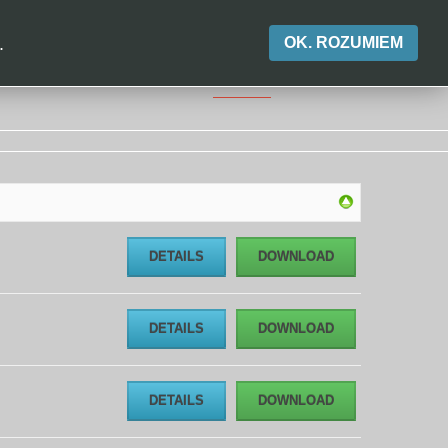
yb nocny
Kontrast
Aa
Aa
Aa
A-
A
A+
.
OK. ROZUMIEM
SZENIA
KONTAKT
RODO
O NAS
DETAILS
DOWNLOAD
DETAILS
DOWNLOAD
DETAILS
DOWNLOAD