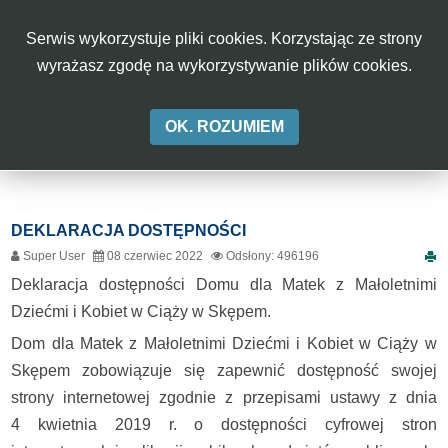
rok
miesiąc
miesiąc
rok
W
Serwis wykorzystuje pliki cookies. Korzystając ze strony
CIĄŻY
Aa
Aa
Aa
A-
A
A+
wyrażasz zgodę na wykorzystywanie plików cookies.
W
OK. ROZUMIEM
SKĘPEM
DEKLARACJA DOSTĘPNOŚCI
Super User
08 czerwiec 2022
Odsłony: 496196
Deklaracja dostępności Domu dla Matek z Małoletnimi
Dziećmi i Kobiet w Ciąży w Skępem.
Dom dla Matek z Małoletnimi Dziećmi i Kobiet w Ciąży w
Skępem zobowiązuje się zapewnić dostępność swojej
strony internetowej zgodnie z przepisami ustawy z dnia
4 kwietnia 2019 r. o dostępności cyfrowej stron