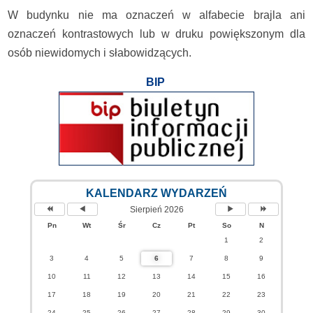
W budynku nie ma oznaczeń w alfabecie brajla ani
oznaczeń kontrastowych lub w druku powiększonym dla
osób niewidomych i słabowidzących.
BIP
KALENDARZ WYDARZEŃ
Sierpień 2026
Pn
Wt
Śr
Cz
Pt
So
N
1
2
3
4
5
6
7
8
9
10
11
12
13
14
15
16
17
18
19
20
21
22
23
24
25
26
27
28
29
30