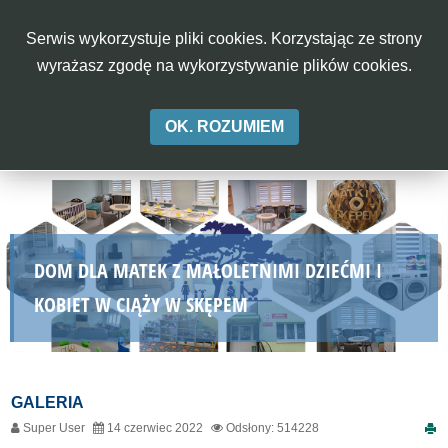
rok
miesiąc
miesiąc
rok
Serwis wykorzystuje pliki cookies. Korzystając ze strony
Aa
Aa
Aa
A-
A
A+
wyrażasz zgodę na wykorzystywanie plików cookies.
OK. ROZUMIEM
DOM DLA MATEK Z MAŁOLETNIMI DZIEĆMI I
KOBIET W CIĄŻY W SKĘPEM
GALERIA
Super User
14 czerwiec 2022
Odsłony: 514228