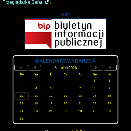
Przeglądarka Safari
.
BIP
KALENDARZ WYDARZEŃ
Sierpień 2026
Pn
Wt
Śr
Cz
Pt
So
N
1
2
3
4
5
6
7
8
9
10
11
12
13
14
15
16
17
18
19
20
21
22
23
24
25
26
27
28
29
30
31