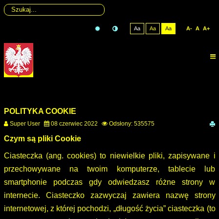
rok
miesiąc
miesiąc
rok
W
CIĄŻY
Aa
Aa
Aa
A-
A
A+
W
SKĘPEM
POLITYKA COOKIE
Super User
08 czerwiec 2022
Odsłony: 535575
C
zym są pliki Cookie
Ciasteczka (ang. cookies) to niewielkie pliki, zapisywane i
przechowywane na twoim komputerze, tablecie lub
smartphonie podczas gdy odwiedzasz różne strony w
internecie. Ciasteczko zazwyczaj zawiera nazwę strony
internetowej, z której pochodzi, „długość życia” ciasteczka (to