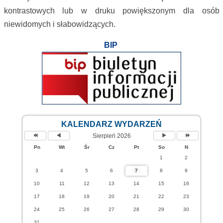
kontrastowych lub w druku powiększonym dla osób
niewidomych i słabowidzących.
BIP
KALENDARZ WYDARZEŃ
Sierpień 2026
Pn
Wt
Śr
Cz
Pt
So
N
1
2
3
4
5
6
7
8
9
10
11
12
13
14
15
16
17
18
19
20
21
22
23
24
25
26
27
28
29
30
31