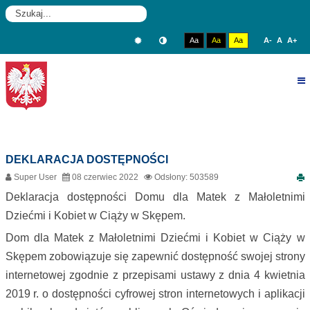
rok
miesiąc
miesiąc
rok
W
CIĄŻY
Aa
Aa
Aa
A-
A
A+
W
SKĘPEM
DEKLARACJA DOSTĘPNOŚCI
Super User
08 czerwiec 2022
Odsłony: 503589
Deklaracja dostępności Domu dla Matek z Małoletnimi
Dziećmi i Kobiet w Ciąży w Skępem.
Dom dla Matek z Małoletnimi Dziećmi i Kobiet w Ciąży w
Skępem zobowiązuje się zapewnić dostępność swojej strony
internetowej zgodnie z przepisami ustawy z dnia 4 kwietnia
2019 r. o dostępności cyfrowej stron internetowych i aplikacji