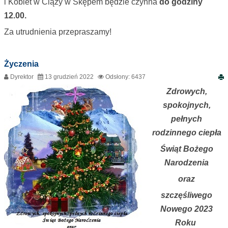
i Kobiet w Ciąży w Skępem będzie czynna
do godziny
12.00.
Za utrudnienia przepraszamy!
Życzenia
Dyrektor
13 grudzień 2022
Odsłony: 6437
Zdrowych,
spokojnych,
pełnych
rodzinnego ciepła
Świąt Bożego
Narodzenia
oraz
szczęśliwego
Nowego 2023
Roku