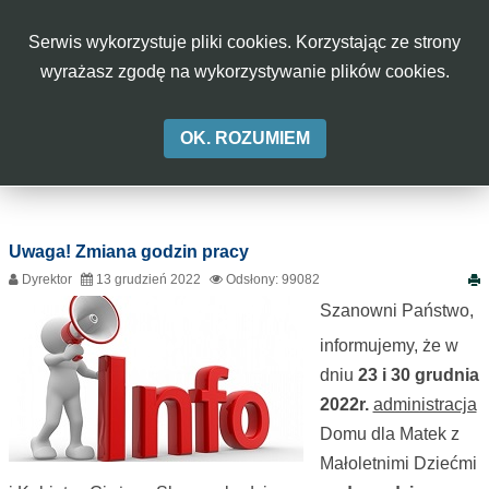
rok
miesiąc
miesiąc
rok
W
Serwis wykorzystuje pliki cookies. Korzystając ze strony
CIĄŻY
Aa
Aa
Aa
A-
A
A+
wyrażasz zgodę na wykorzystywanie plików cookies.
W
OK. ROZUMIEM
SKĘPEM
Uwaga! Zmiana godzin pracy
Dyrektor
13 grudzień 2022
Odsłony: 99082
Szanowni Państwo,
informujemy, że w
dniu
23 i 30 grudnia
2022r.
administracja
Domu dla Matek z
Małoletnimi Dziećmi