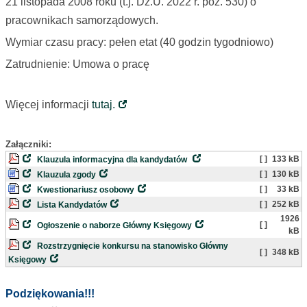
21 listopada 2008 roku (t.j. Dz.U. 2022 r. poz. 530) o
pracownikach samorządowych.
Wymiar czasu pracy: pełen etat (40 godzin tygodniowo)
Zatrudnienie: Umowa o pracę
Więcej informacji
tutaj.
Załączniki:
[ ]
133 kB
Klauzula informacyjna dla kandydatów
[ ]
130 kB
Klauzula zgody
[ ]
33 kB
Kwestionariusz osobowy
[ ]
252 kB
Lista Kandydatów
1926
[ ]
Ogłoszenie o naborze Główny Księgowy
kB
Rozstrzygnięcie konkursu na stanowisko Główny
[ ]
348 kB
Księgowy
Podziękowania!!!