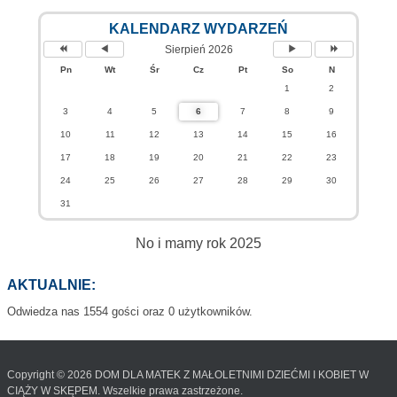
KALENDARZ WYDARZEŃ
Sierpień 2026
Pn
Wt
Śr
Cz
Pt
So
N
1
2
3
4
5
6
7
8
9
10
11
12
13
14
15
16
17
18
19
20
21
22
23
24
25
26
27
28
29
30
31
No i mamy rok 2025
AKTUALNIE:
Odwiedza nas 1554 gości oraz 0 użytkowników.
Copyright © 2026 DOM DLA MATEK Z MAŁOLETNIMI DZIEĆMI I KOBIET W
CIĄŻY W SKĘPEM. Wszelkie prawa zastrzeżone.