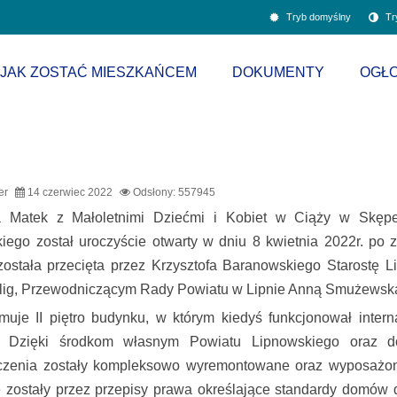
CIĄŻY
Tryb domyślny
Tr
W
JAK ZOSTAĆ MIESZKAŃCEM
DOKUMENTY
OGŁO
SKĘPEM
er
14 czerwiec 2022
Odsłony: 557945
 Matek z Małoletnimi Dziećmi i Kobiet w Ciąży w Skępe
iego został uroczyście otwarty w dniu 8 kwietnia 2022r. po
ostała przecięta przez Krzysztofa Baranowskiego Starostę 
lig, Przewodniczącym Rady Powiatu w Lipnie Anną Smużewską
uje II piętro budynku, w którym kiedyś funkcjonował inter
 Dzięki środkom własnym Powiatu Lipnowskiego oraz d
czenia zostały kompleksowo wyremontowane oraz wyposażon
 zostały przez przepisy prawa określające standardy domów 