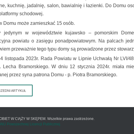
ne, kuchnię, jadalnię, salon, bawialnię i łazienki. Do Domu 
latformy schodowej.
w Domu może zamieszkać 15 osób.
y jedynym w województwie kujawsko – pomorskim Domem 
cyjna powiatu o zasięgu ponadpowiatowym. Na palcach jedna
owiem przeważnie tego typu domy są prowadzone przez stowarzy
4 listopada 2023r. Rada Powiatu w Lipnie Uchwałą Nr LVI/
. Lecha Bramorskiego. W dniu 12 stycznia 2024r. miała miej
nej przez syna patrona Domu - p. Piotra Bramorskiego.
ZEDNI ARTYKUŁ
BIET W CIĄŻY W SKĘPEM. Wszelkie prawa zastrzeżone.
NU Powszechnej Licencji Publicznej.