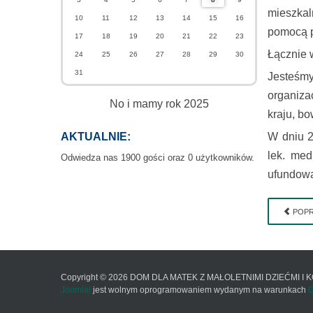
mieszkal
10
11
12
13
14
15
16
pomocą p
17
18
19
20
21
22
23
Łącznie 
24
25
26
27
28
29
30
31
Jesteśm
organiza
No i mamy rok 2025
kraju, b
AKTUALNIE:
W dniu 2
lek. med
Odwiedza nas 1900 gości oraz 0 użytkowników.
ufundowa
POPR
Copyright © 2026 DOM DLA MATEK Z MAŁOLETNIMI DZIEĆMI I KO
Joomla!
jest wolnym oprogramowaniem wydanym na warunkach
G