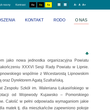
yb nocny
Kontrast
Aa
Aa
Aa
A-
A
A+
SZENIA
KONTAKT
RODO
O NAS
m jako nowa jednostka organizacyjna Powiatu
 zakończeniu XXXVI Sesji Rady Powiatu w Lipnie.
Lipnowskiego wspólnie z Wicestarostą Lipnowskim
 oraz Dyrektorem Agatą Szafrańską.
nat Zespołu Szkół im. Waleriana Łukasińskiego w
otacji od Wojewody Kujawsko – Pomorskiego
e. Całość w pełni odpowiada wymaganiom jakie
dla matek tj. dla mieszkańców zapewniono pokoje