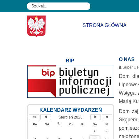
rok
miesiąc
miesiąc
rok
STRONA GŁÓWNA
O NAS
BIP
Super Us
Dom dla
Lipnowsk
Wstęga z
Marią Ku
KALENDARZ WYDARZEŃ
Dom zajm
Sierpień 2026
Skępem.
Pn
Wt
Śr
Cz
Pt
So
N
pomiesz
1
2
nałożone
3
4
5
6
7
8
9