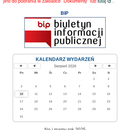
jest do pobrania w zakładce "Dokumenty" lub
tutaj
.
BIP
KALENDARZ WYDARZEŃ
Sierpień 2026
Pn
Wt
Śr
Cz
Pt
So
N
1
2
3
4
5
6
7
8
9
10
11
12
13
14
15
16
17
18
19
20
21
22
23
24
25
26
27
28
29
30
31
No i mamy rok 2025