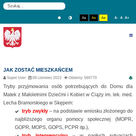
rok
miesiąc
miesiąc
rok
W
CIĄŻY
Aa
Aa
Aa
A-
A
A+
W
SKĘPEM
JAK ZOSTAĆ MIESZKAŃCEM
Super User
09 czerwiec 2022
Odsłony: 569770
Tryby przyjmowania osób potrzebujących do Domu dla
Matek z Małoletnimi Dziećmi i Kobiet w Ciąży im. lek. med.
Lecha Bramorskiego w Skępem:
tryb zwykły
– na podstawie wniosku złożonego do
najbliższego organu pomocy społecznej (MOPR,
GOPR, MOPS, GOPS, PCPR itp.),
tryb interwencyjny
– w nagłych sytuacjach