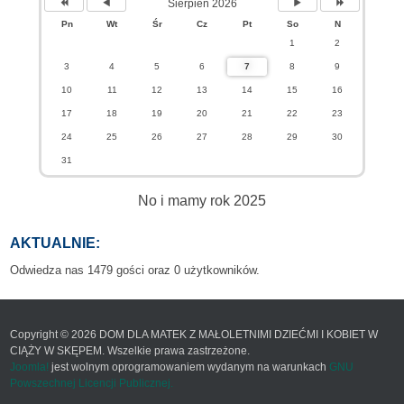
Sierpień 2026
Pn
Wt
Śr
Cz
Pt
So
N
1
2
3
4
5
6
7
8
9
10
11
12
13
14
15
16
17
18
19
20
21
22
23
24
25
26
27
28
29
30
31
No i mamy rok 2025
AKTUALNIE:
Odwiedza nas 1479 gości oraz 0 użytkowników.
Copyright © 2026 DOM DLA MATEK Z MAŁOLETNIMI DZIEĆMI I KOBIET W
CIĄŻY W SKĘPEM. Wszelkie prawa zastrzeżone.
Joomla!
jest wolnym oprogramowaniem wydanym na warunkach
GNU
Powszechnej Licencji Publicznej.