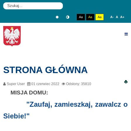
rok
miesiąc
miesiąc
rok
W
CIĄŻY
Aa
Aa
Aa
A-
A
A+
W
SKĘPEM
STRONA GŁÓWNA
Super User
01 czerwiec 2022
Odsłony: 35810
MISJA DOMU:
"Zaufaj, zamieszkaj, zawalcz o
Siebie!"