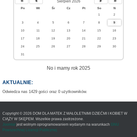
Sierpień 2026
Pn
Wt
Śr
Cz
Pt
So
N
1
2
3
4
5
6
7
8
9
10
11
12
13
14
15
16
17
18
19
20
21
22
23
24
25
26
27
28
29
30
31
No i mamy rok 2025
AKTUALNIE:
Odwiedza nas 1429 gości oraz 0 użytkowników.
Copyright © 2026 DOM DLA MATEK Z MAŁOLETNIMI DZIEĆMI I KOBIET W
CIĄŻY W SKĘPEM. Wszelkie prawa zastrzeżone.
Joomla!
jest wolnym oprogramowaniem wydanym na warunkach
GNU
Powszechnej Licencji Publicznej.