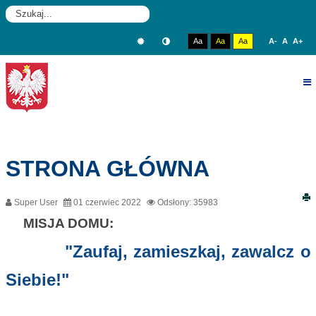
rok
miesiąc
miesiąc
rok
W
CIĄŻY
Aa
Aa
Aa
A-
A
A+
W
SKĘPEM
STRONA GŁÓWNA
Super User
01 czerwiec 2022
Odsłony: 35983
MISJA DOMU:
"Zaufaj, zamieszkaj, zawalcz o
Siebie!"